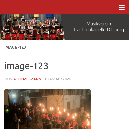
Zum Inhalt springen
IMAGE-123
image-123
VON
AHEINZELMANN
·
8. JANUAR 2026