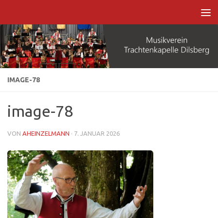
Zum Inhalt springen
IMAGE-78
image-78
VON
AHEINZELMANN
·
7. JANUAR 2026