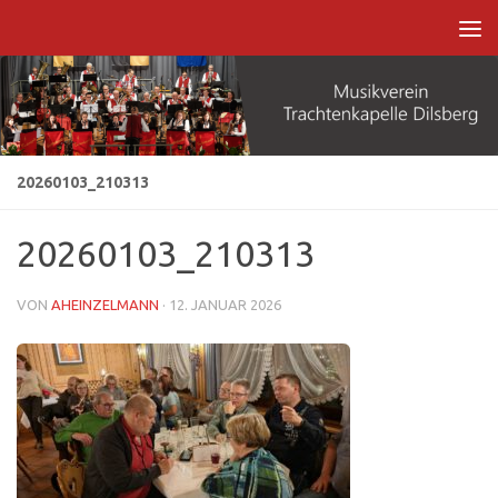
Zum Inhalt springen
20260103_210313
20260103_210313
VON
AHEINZELMANN
·
12. JANUAR 2026