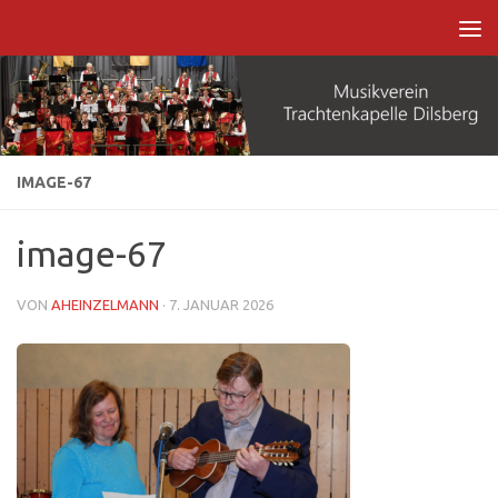
Zum Inhalt springen
IMAGE-67
image-67
VON
AHEINZELMANN
·
7. JANUAR 2026