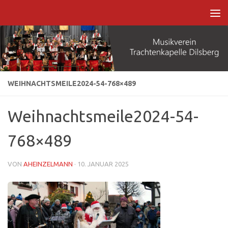
Zum Inhalt springen
WEIHNACHTSMEILE2024-54-768×489
Weihnachtsmeile2024-54-
768×489
VON
AHEINZELMANN
·
10. JANUAR 2025