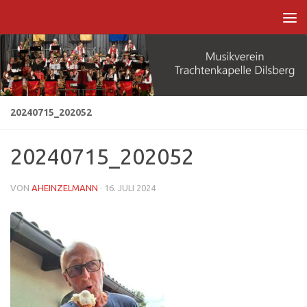
Zum Inhalt springen
20240715_202052
20240715_202052
VON
AHEINZELMANN
·
16. JULI 2024