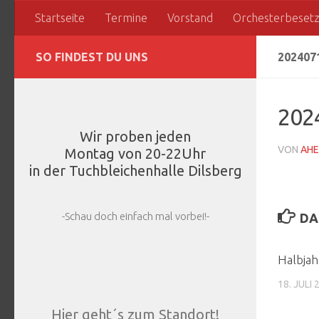
Startseite
Termine
Vorstand
Orchesterbeset
Zum Inhalt springen
SO FINDEST DU UNS
202407
202
Wir proben jeden
VON
AHE
Montag von 20-22Uhr
in der Tuchbleichenhalle Dilsberg
-Schau doch einfach mal vorbei!-
DA
Halbjah
18. JULI 
Hier geht´s zum Standort!