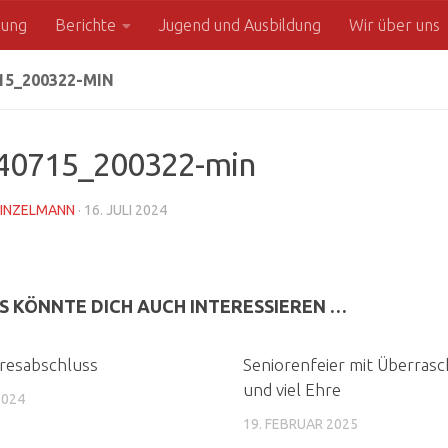
zung
Berichte
Jugend und Ausbildung
Wir über uns
15_200322-MIN
40715_200322-min
INZELMANN
·
16. JULI 2024
S KÖNNTE DICH AUCH INTERESSIEREN …
resabschluss
Seniorenfeier mit Überras
und viel Ehre
2024
19. FEBRUAR 2025