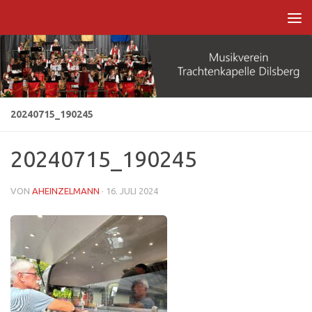
Zum Inhalt springen
20240715_190245
20240715_190245
VON
AHEINZELMANN
·
16. JULI 2024