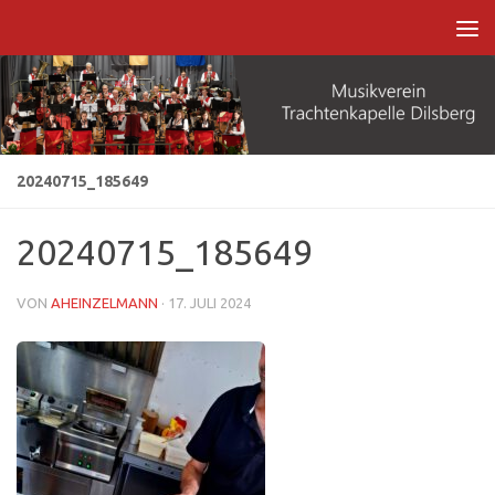
Zum Inhalt springen
20240715_185649
20240715_185649
VON
AHEINZELMANN
·
17. JULI 2024