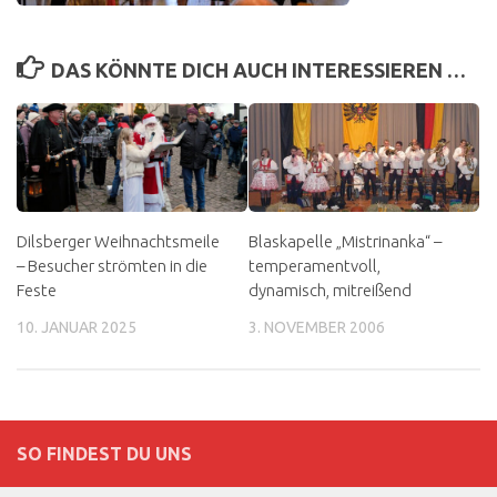
DAS KÖNNTE DICH AUCH INTERESSIEREN …
Dilsberger Weihnachtsmeile
Blaskapelle „Mistrinanka“ –
– Besucher strömten in die
temperamentvoll,
Feste
dynamisch, mitreißend
10. JANUAR 2025
3. NOVEMBER 2006
SO FINDEST DU UNS