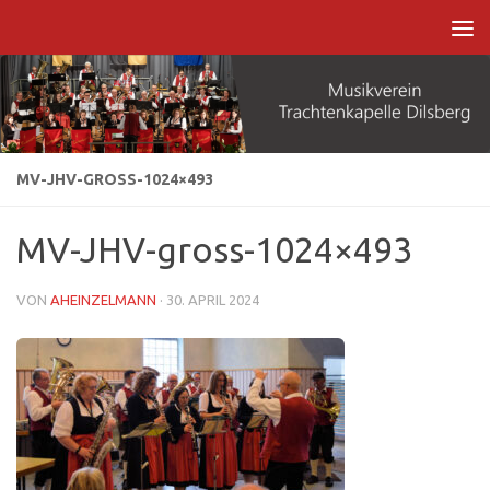
Zum Inhalt springen
MV-JHV-GROSS-1024×493
MV-JHV-gross-1024×493
VON
AHEINZELMANN
·
30. APRIL 2024