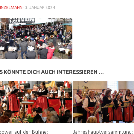
INZELMANN
·
3. JANUAR 2024
S KÖNNTE DICH AUCH INTERESSIEREN …
power auf der Bühne:
Jahreshauptversammlung: