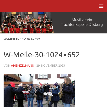
Zum Inhalt springen
W-MEILE-30-1024×652
W-Meile-30-1024×652
VON
AHEINZELMANN
·
29. NOVEMBER 2023