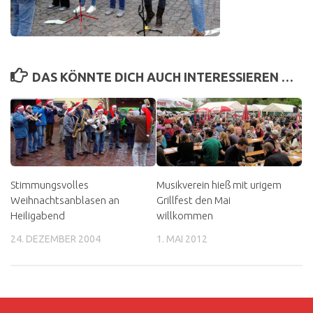
DAS KÖNNTE DICH AUCH INTERESSIEREN …
Stimmungsvolles
Musikverein hieß mit urigem
Weihnachtsanblasen an
Grillfest den Mai
Heiligabend
willkommen
24. DEZEMBER 2004
1. MAI 2012