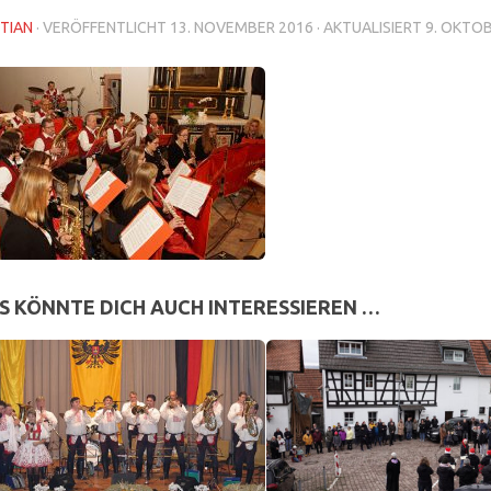
TIAN
· VERÖFFENTLICHT
13. NOVEMBER 2016
· AKTUALISIERT
9. OKTO
S KÖNNTE DICH AUCH INTERESSIEREN …