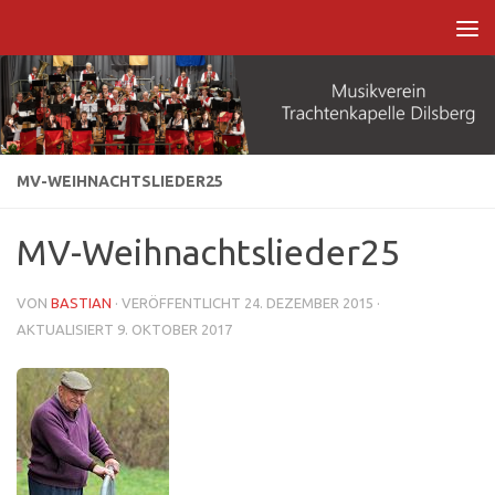
Zum Inhalt springen
MV-WEIHNACHTSLIEDER25
MV-Weihnachtslieder25
VON
BASTIAN
· VERÖFFENTLICHT
24. DEZEMBER 2015
·
AKTUALISIERT
9. OKTOBER 2017