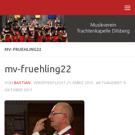
Zum Inhalt springen
MV-FRUEHLING22
mv-fruehling22
VON
BASTIAN
· VERÖFFENTLICHT
21. MÄRZ 2015
· AKTUALISIERT
9.
OKTOBER 2017