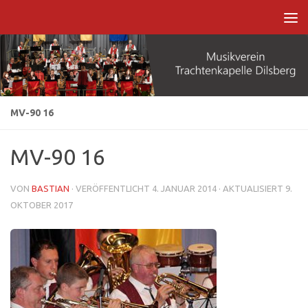
Zum Inhalt springen
MV-90 16
MV-90 16
VON
BASTIAN
· VERÖFFENTLICHT
4. JANUAR 2014
· AKTUALISIERT
9.
OKTOBER 2017