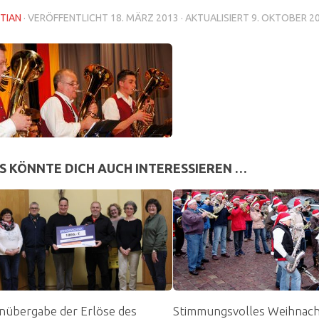
TIAN
· VERÖFFENTLICHT
18. MÄRZ 2013
· AKTUALISIERT
9. OKTOBER 2
S KÖNNTE DICH AUCH INTERESSIEREN …
nübergabe der Erlöse des
Stimmungsvolles Weihnach