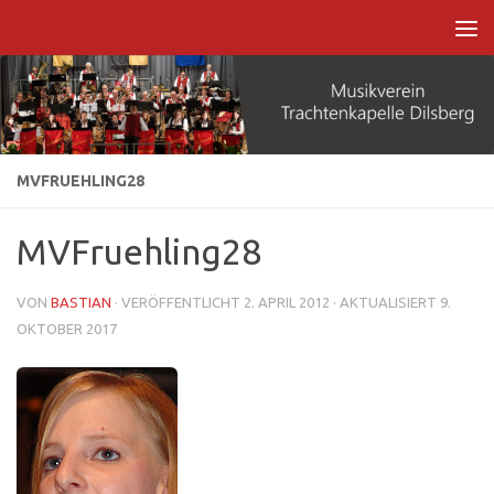
Zum Inhalt springen
MVFRUEHLING28
MVFruehling28
VON
BASTIAN
· VERÖFFENTLICHT
2. APRIL 2012
· AKTUALISIERT
9.
OKTOBER 2017