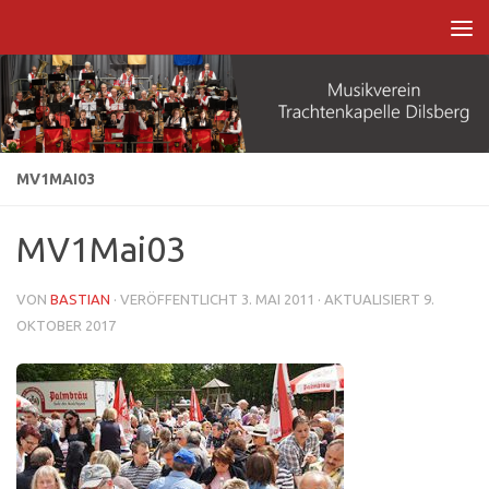
Zum Inhalt springen
MV1MAI03
MV1Mai03
VON
BASTIAN
· VERÖFFENTLICHT
3. MAI 2011
· AKTUALISIERT
9.
OKTOBER 2017