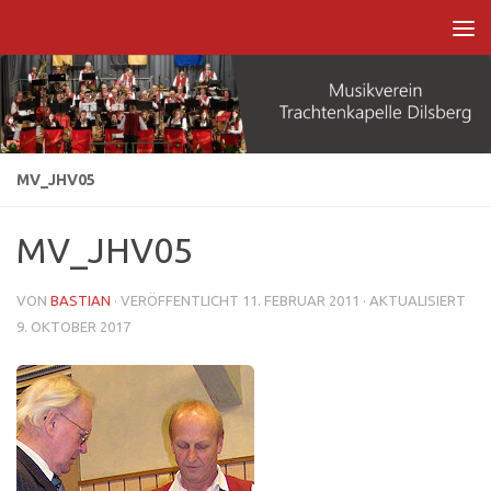
Zum Inhalt springen
MV_JHV05
MV_JHV05
VON
BASTIAN
· VERÖFFENTLICHT
11. FEBRUAR 2011
· AKTUALISIERT
9. OKTOBER 2017