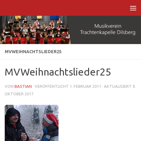
Zum Inhalt springen
MVWEIHNACHTSLIEDER25
MVWeihnachtslieder25
VON
BASTIAN
· VERÖFFENTLICHT
1. FEBRUAR 2011
· AKTUALISIERT
9.
OKTOBER 2017