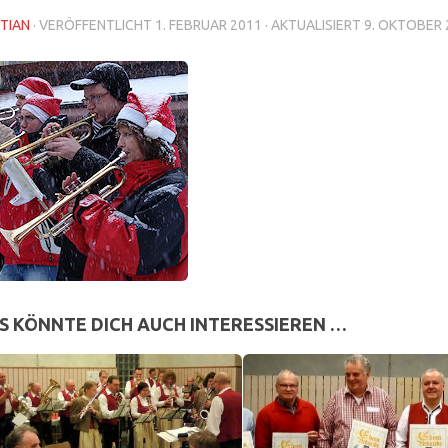
TIAN
· VERÖFFENTLICHT
1. FEBRUAR 2011
· AKTUALISIERT
9. OKTOBER 
S KÖNNTE DICH AUCH INTERESSIEREN …