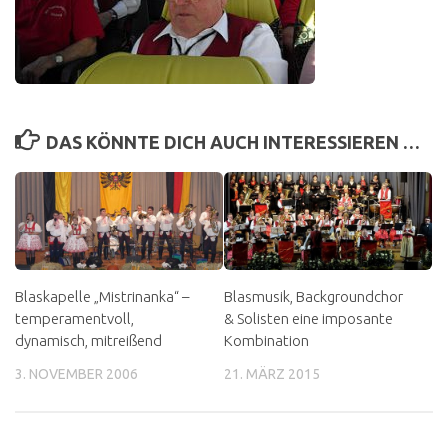
DAS KÖNNTE DICH AUCH INTERESSIEREN …
Blaskapelle „Mistrinanka“ –
Blasmusik, Backgroundchor
temperamentvoll,
& Solisten eine imposante
dynamisch, mitreißend
Kombination
3. NOVEMBER 2006
21. MÄRZ 2015