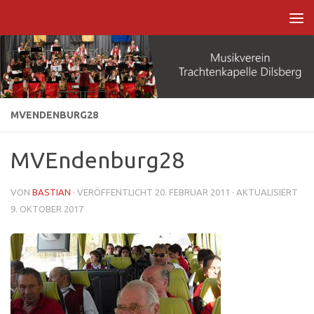
Zum Inhalt springen
MVENDENBURG28
MVEndenburg28
VON
BASTIAN
· VERÖFFENTLICHT
20. FEBRUAR 2011
· AKTUALISIERT
9. OKTOBER 2017