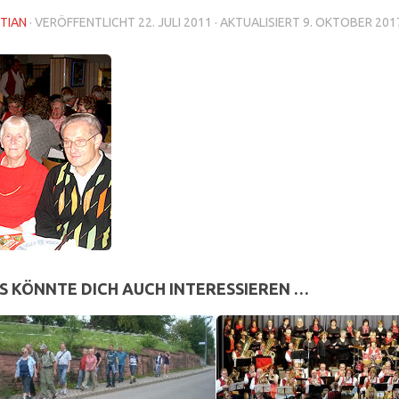
TIAN
· VERÖFFENTLICHT
22. JULI 2011
· AKTUALISIERT
9. OKTOBER 201
S KÖNNTE DICH AUCH INTERESSIEREN …