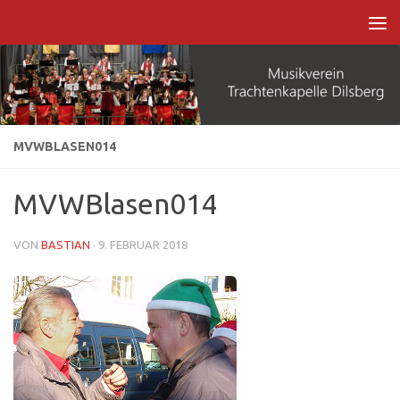
Zum Inhalt springen
MVWBLASEN014
MVWBlasen014
VON
BASTIAN
·
9. FEBRUAR 2018