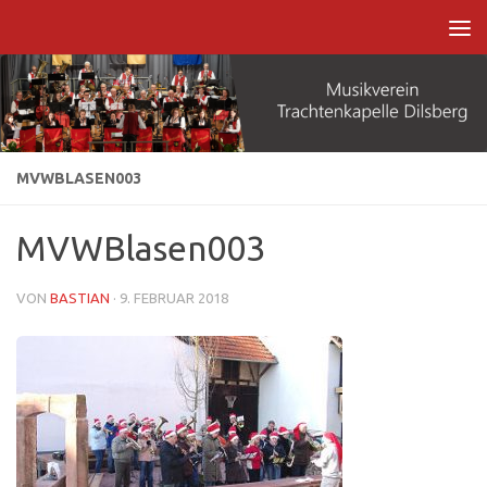
Zum Inhalt springen
MVWBLASEN003
MVWBlasen003
VON
BASTIAN
·
9. FEBRUAR 2018