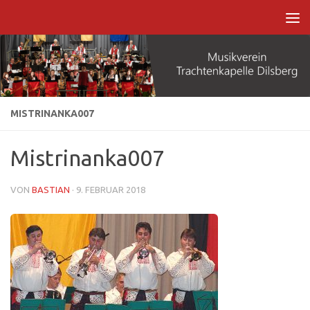
Zum Inhalt springen
MISTRINANKA007
Mistrinanka007
VON
BASTIAN
·
9. FEBRUAR 2018