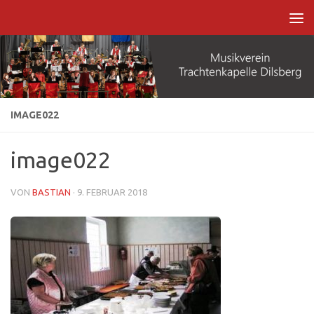
Zum Inhalt springen
IMAGE022
image022
VON
BASTIAN
·
9. FEBRUAR 2018