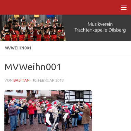
Zum Inhalt springen
MVWEIHN001
MVWeihn001
VON
BASTIAN
·
10. FEBRUAR 2018