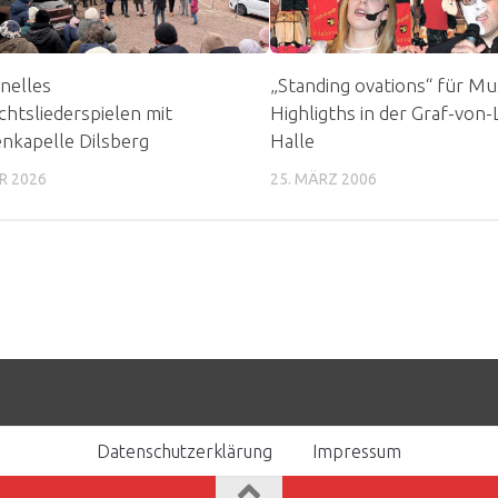
onelles
„Standing ovations“ für Mus
htsliederspielen mit
Highligths in der Graf-von-
nkapelle Dilsberg
Halle
R 2026
25. MÄRZ 2006
Datenschutzerklärung
Impressum