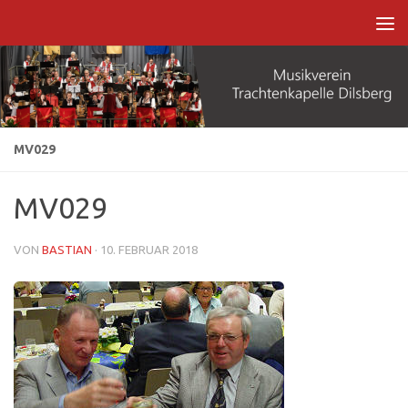
Zum Inhalt springen
MV029
MV029
VON
BASTIAN
·
10. FEBRUAR 2018