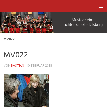
Zum Inhalt springen
MV022
MV022
VON
BASTIAN
·
10. FEBRUAR 2018