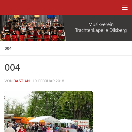
Zum Inhalt springen
004
004
VON
BASTIAN
·
10. FEBRUAR 2018