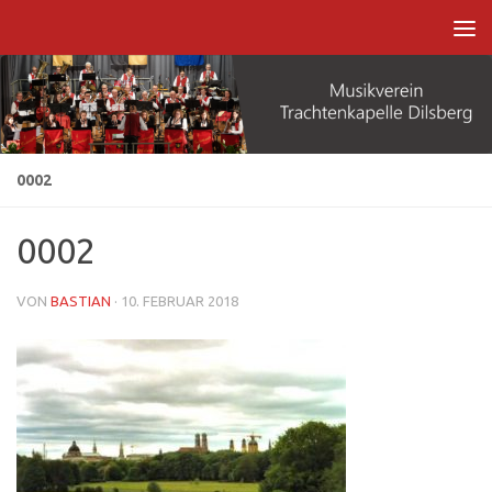
Zum Inhalt springen
0002
0002
VON
BASTIAN
·
10. FEBRUAR 2018