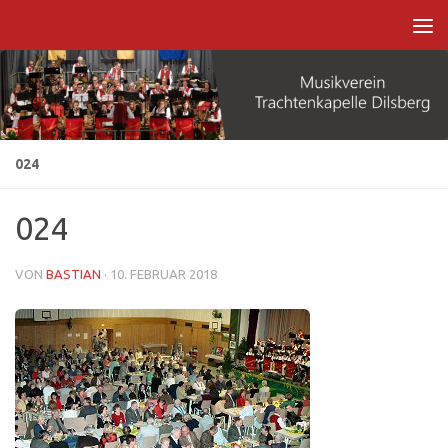
Zum Inhalt springen
024
024
VON
BASTIAN
·
10. FEBRUAR 2018