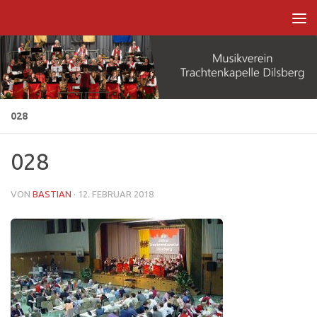
Zum Inhalt springen
028
028
VON
BASTIAN
·
12. FEBRUAR 2018