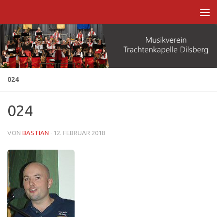
Zum Inhalt springen
024
024
VON
BASTIAN
·
12. FEBRUAR 2018