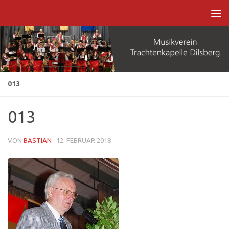
Zum Inhalt springen
013
013
VON
BASTIAN
·
12. FEBRUAR 2018