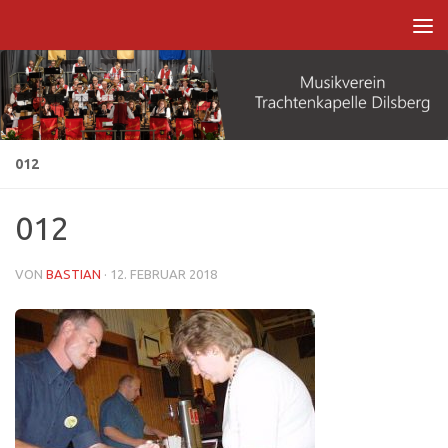
Zum Inhalt springen
012
012
VON
BASTIAN
·
12. FEBRUAR 2018