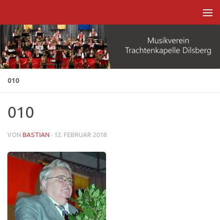
Zum Inhalt springen
010
010
VON
BASTIAN
·
12. FEBRUAR 2018