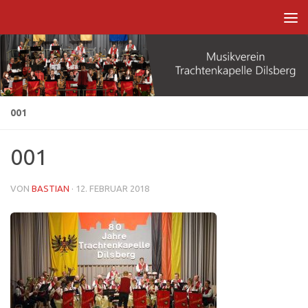
Zum Inhalt springen
001
001
VON
BASTIAN
·
12. FEBRUAR 2018