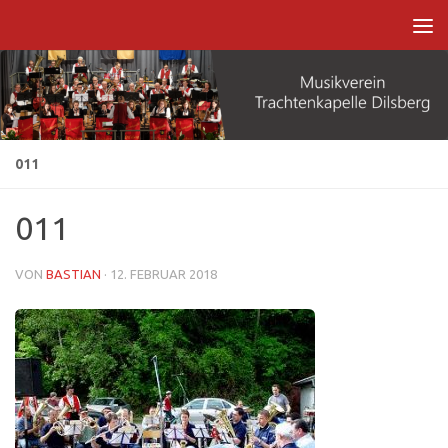
Zum Inhalt springen
011
011
VON
BASTIAN
·
12. FEBRUAR 2018