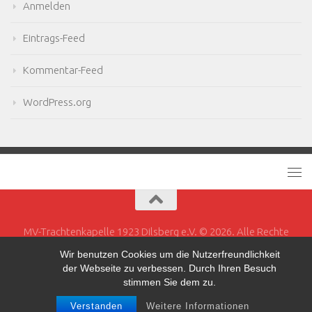
Anmelden
Eintrags-Feed
Kommentar-Feed
WordPress.org
MV-Trachtenkapelle 1923 Dilsberg e.V. © 2026. Alle Rechte
vorbehalten.
Wir benutzen Cookies um die Nutzerfreundlichkeit
der Webseite zu verbessen. Durch Ihren Besuch
Powered by
- Entworfen mit dem
Hueman-Theme
stimmen Sie dem zu.
Verstanden
Weitere Informationen