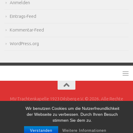
Anmelden
Eintrags-Feed
Kommentar-Feed
WordPress.org
MV-Trachtenkapelle 1923 Dilsberg e.V. © 2026. Alle Rechte
vorbehalten.
Wir benutzen Cookies um die Nutzerfreundlichkeit
der Webseite zu verbessen. Durch Ihren Besuch
Powered by
- Entworfen mit dem
Hueman-Theme
stimmen Sie dem zu.
Verstanden
Weitere Informationen