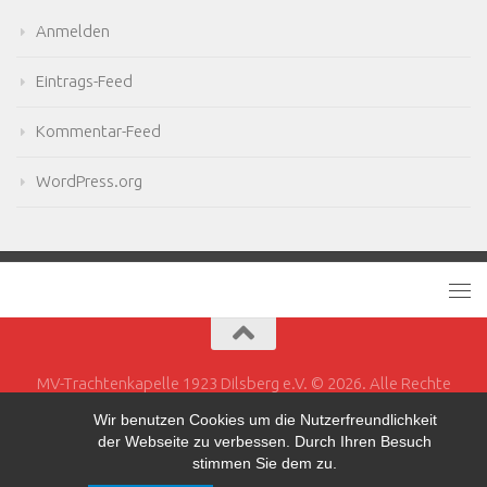
Anmelden
Eintrags-Feed
Kommentar-Feed
WordPress.org
MV-Trachtenkapelle 1923 Dilsberg e.V. © 2026. Alle Rechte
vorbehalten.
Wir benutzen Cookies um die Nutzerfreundlichkeit
der Webseite zu verbessen. Durch Ihren Besuch
Powered by
- Entworfen mit dem
Hueman-Theme
stimmen Sie dem zu.