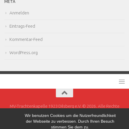
META
Anmelden
Eintrags-Feed
Kommentar-Feed
WordPress.org
MV-Trachtenkapelle 1923 Dilsberg e.V. © 2026. Alle Rechte
vorbehalten.
Wir benutzen Cookies um die Nutzerfreundlichkeit
der Webseite zu verbessen. Durch Ihren Besuch
Powered by
- Entworfen mit dem
Hueman-Theme
stimmen Sie dem zu.