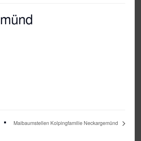
emünd
Maibaumstellen Kolpingfamilie Neckargemünd