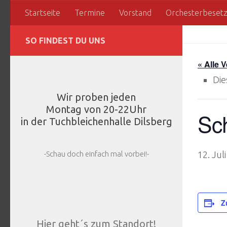
Startseite
Termine
Vorstand
Orchesterbeset
Zum Inhalt springen
SO FINDEST DU UNS
« Alle 
Die
Wir proben jeden
Montag von 20-22Uhr
Sc
in der Tuchbleichenhalle Dilsberg
-Schau doch einfach mal vorbei!-
12. Jul
Z
Hier geht´s zum Standort!