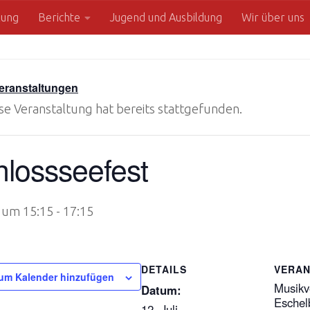
zung
Berichte
Jugend und Ausbildung
Wir über uns
Veranstaltungen
se Veranstaltung hat bereits stattgefunden.
hlossseefest
i um 15:15
-
17:15
DETAILS
VERAN
um Kalender hinzufügen
Musikv
Datum:
Eschel
12. Juli