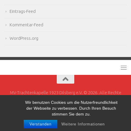
Eintrags-Feed
Kommentar-Feed
WordPress.org
MV-Trachtenkapelle 1923 Dilsberg e.V. © 2026. Alle Rechte
vorbehalten.
Wir benutzen Cookies um die Nutzerfreundlichkeit
der Webseite zu verbessen. Durch Ihren Besuch
Powered by
- Entworfen mit dem
Hueman-Theme
stimmen Sie dem zu.
Verstanden
Weitere Informationen