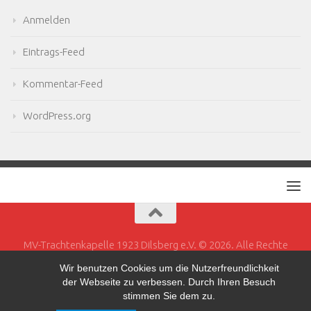
Anmelden
Eintrags-Feed
Kommentar-Feed
WordPress.org
MV-Trachtenkapelle 1923 Dilsberg e.V. © 2026. Alle Rechte
vorbehalten.
Wir benutzen Cookies um die Nutzerfreundlichkeit
der Webseite zu verbessen. Durch Ihren Besuch
Powered by
- Entworfen mit dem
Hueman-Theme
stimmen Sie dem zu.